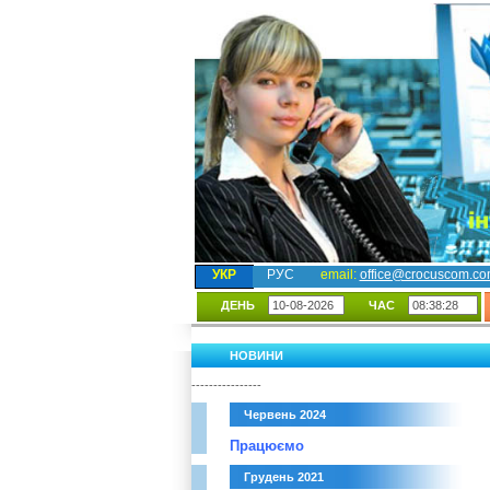
УКР
РУС
email:
office@crocuscom.c
ДЕНЬ
ЧАС
НОВИНИ
----------------
Червень 2024
Працюємо
Грудень 2021