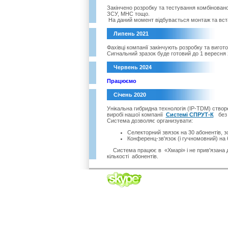
Закінчено розробку та тестування комбінован
ЗСУ, МНС тощо.
На даний момент відбувається монтаж та вст
Липень 2021
Фахівці компанії закінчують розробку та виго
Сигнальний зразок буде готовий до 1 вересня 
Червень 2024
Працюємо
Січень 2020
Унікальна гибридна технологія (
IP
-
TDM
) створ
виробі нашої компанії
Системі СПРУТ-К
без 
Система дозволяє организувати:
Селекторний звязок на 30 абонентів, з
Конференц-зв'язок (і гучномовний) на 6
Система працює в «Хмарі» і не прив'язана 
кількості абонентів
.