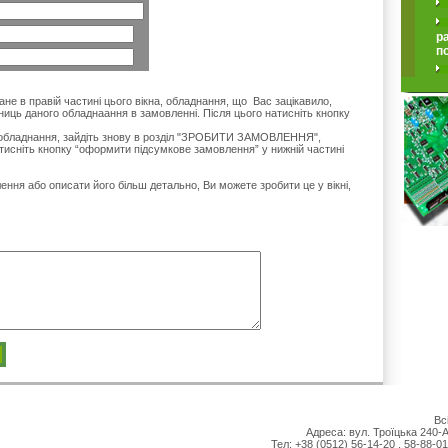
р
п
ане в правій частині цього вікна, обладнання, що Вас зацікавило,
одиниць даного обладнаання в замовленні. Після цього натисніть кнопку
я обладнання, зайдіть знову в розділ "ЗРОБИТИ ЗАМОВЛЕННЯ",
атисніть кнопку “оформити підсумкове замовлення” у нижній частині
ня або описати його більш детально, Ви можете зробити це у вікні,
Вс
Адреса: вул. Троїцька 240-А
Teл: +38 (0512) 56-14-20 , 58-88-0