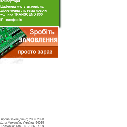
Конвертори
Цифрова мультисервісна
адіорелейна система нового
окоління TRANSCEND 800
IP телефонія
і права захищені (c) 2006-2020
/1, м.Миколаїв, Україна, 54028
1 Teл/Факс: +38 (0512) 56-14-99