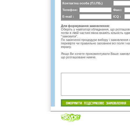
Контактна особа (П.І.ПБ.)
Телефон:
Факс:
E-mail :
ICQ :
Для формування замовлення:
Оберіть у навігаторі обладнання, що розташов
потім в лівій частині вікна вкажіть кількість 
“замовити”.
По закінченні процедури вибору і замовленн
перевірте чи правильно заповнені всі поля і н
екрану.
Якщо Ви хочете прокоментувати Ваше замовлен
що розташоване нижче.