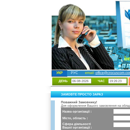
УКР
РУС
email:
office@crocuscom.c
ДЕНЬ
ЧАС
ЗАМОВТЕ ПРОСТО ЗАРАЗ
Поважний Замовнику!
Для оформлення Вашого замовлення на обладн
Назва організації :
Місто, область :
Сфера діяльності
Вашої організації :