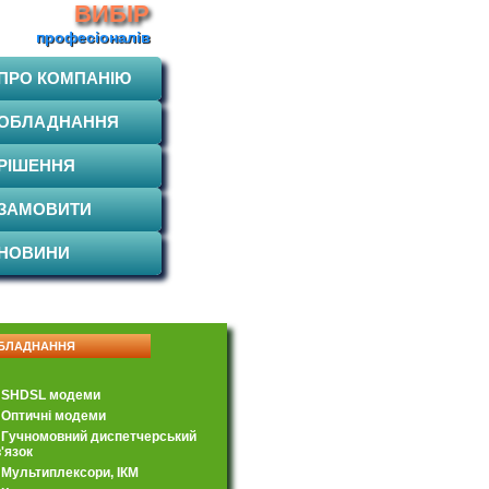
ВИБІР
професіоналів
ПРО КОМПАНІЮ
ОБЛАДНАННЯ
РІШЕННЯ
ЗАМОВИТИ
НОВИНИ
БЛАДНАННЯ
SHDSL модеми
Оптичні модеми
Гучномовний диспетчерський
'язок
Мультиплексори, ІКМ