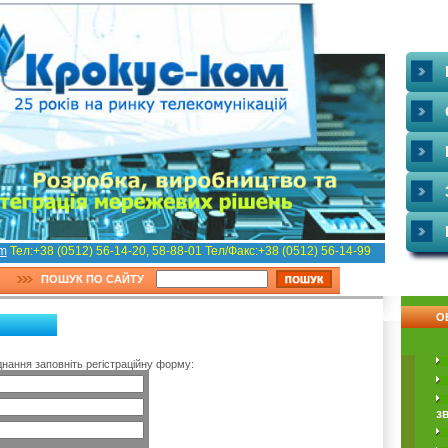
om
Teл:+38 (0512) 56-14-20, 58-88-01 Teл/Факс:+38 (0512) 56-14-99
ПОШУК ПО САЙТУ
О
ання заповніть регістраційну форму:
зв